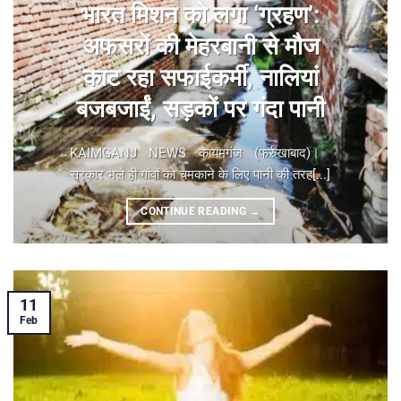
भारत मिशन को लगा ‘ग्रहण’:
अफसरों की मेहरबानी से मौज
काट रहा सफाईकर्मी, नालियां
बजबजाईं, सड़कों पर गंदा पानी
KAIMGANJ NEWS कायमगंज (फर्रुखाबाद)। ​
सरकार भले ही गांवों को चमकाने के लिए पानी की तरह[...]
CONTINUE READING
→
11
Feb