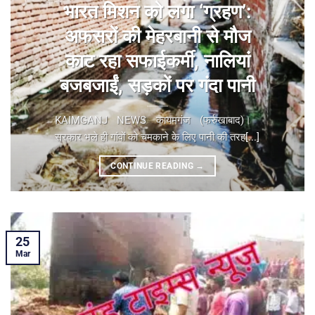
भारत मिशन को लगा ‘ग्रहण’:
अफसरों की मेहरबानी से मौज
काट रहा सफाईकर्मी, नालियां
बजबजाईं, सड़कों पर गंदा पानी
KAIMGANJ NEWS कायमगंज (फर्रुखाबाद)। ​
सरकार भले ही गांवों को चमकाने के लिए पानी की तरह[...]
CONTINUE READING
→
25
Mar