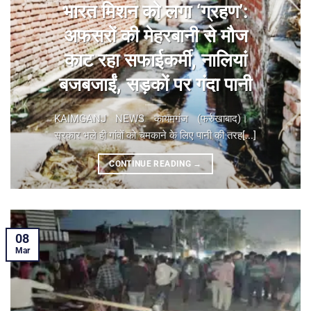
भारत मिशन को लगा ‘ग्रहण’:
अफसरों की मेहरबानी से मौज
काट रहा सफाईकर्मी, नालियां
बजबजाईं, सड़कों पर गंदा पानी
KAIMGANJ NEWS कायमगंज (फर्रुखाबाद)। ​
सरकार भले ही गांवों को चमकाने के लिए पानी की तरह[...]
CONTINUE READING
→
08
Mar