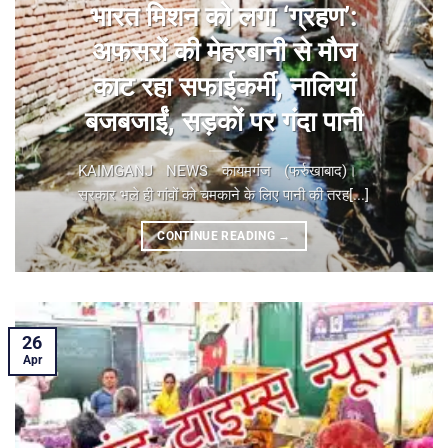
भारत मिशन को लगा ‘ग्रहण’:
अफसरों की मेहरबानी से मौज
काट रहा सफाईकर्मी, नालियां
बजबजाईं, सड़कों पर गंदा पानी
KAIMGANJ NEWS कायमगंज (फर्रुखाबाद)। ​
सरकार भले ही गांवों को चमकाने के लिए पानी की तरह[...]
CONTINUE READING
→
26
Apr