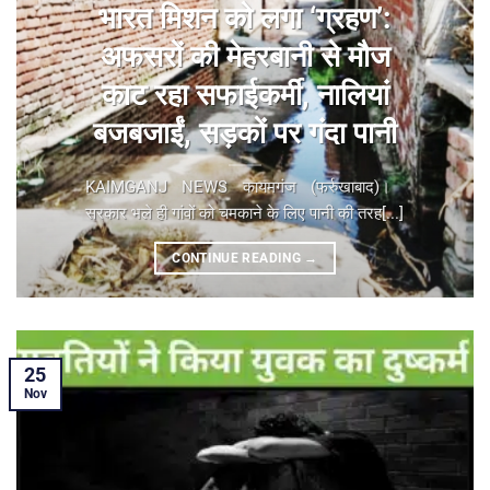
भारत मिशन को लगा ‘ग्रहण’:
अफसरों की मेहरबानी से मौज
काट रहा सफाईकर्मी, नालियां
बजबजाईं, सड़कों पर गंदा पानी
KAIMGANJ NEWS कायमगंज (फर्रुखाबाद)। ​
सरकार भले ही गांवों को चमकाने के लिए पानी की तरह[...]
CONTINUE READING
→
25
Nov