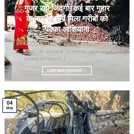
गुजर रही जिंदगी, कई बार गुहार
के बाद भी नहीं मिला गरीबों को
पक्का आशियाना
KAIMGANJ NEWS कायमगंज, फर्रुखाबाद। केंद्र
सरकार की महत्वाकांक्षी प्रधानमंत्री आवास योजना
(ग्रामीण) का उद्देश्य हर[...]
CONTINUE READING
→
04
May