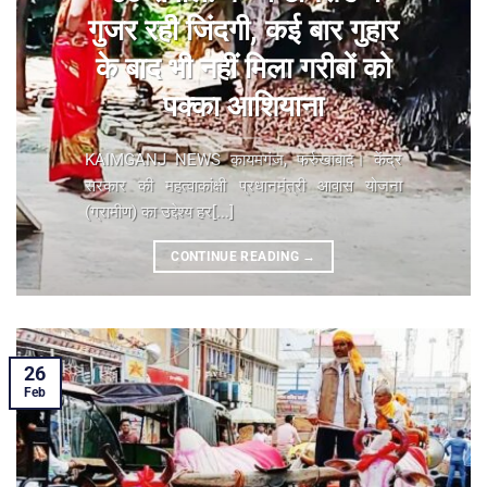
गुजर रही जिंदगी, कई बार गुहार
के बाद भी नहीं मिला गरीबों को
पक्का आशियाना
KAIMGANJ NEWS कायमगंज, फर्रुखाबाद। केंद्र
सरकार की महत्वाकांक्षी प्रधानमंत्री आवास योजना
(ग्रामीण) का उद्देश्य हर[...]
CONTINUE READING
→
26
Feb