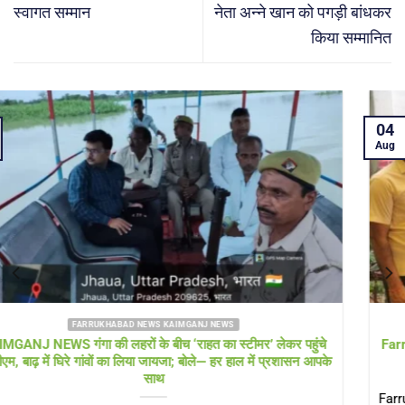
स्वागत सम्मान
नेता अन्ने खान को पगड़ी बांधकर
किया सम्मानित
04
Aug
FARRUKHABAD NEWS UTTAR PRADESH
Farrukhabad news बाढ़ राहत शिविर में ‘हेल्थ अलर्ट’! सीएमओ खुद पहुंचे,
डॉक्टरों की टीम और एम्बुलेंस 24 घंटे तैनात
Farrukhabad news डीएम के निरीक्षण के बाद स्वास्थ्य विभाग एक्शन मोड