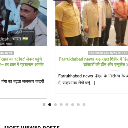
FARRUKHABAD NEWS UTTAR PRADESH
Farrukhabad news बाढ़ राहत शिविर में ‘हेल्थ अलर्ट’! सीएमओ खुद पहुंचे,
डॉक्टरों की टीम और एम्बुलेंस 24 घंटे तैनात
Farrukhabad news डीएम के निरीक्षण के बाद स्वास्थ्य विभाग एक्शन मोड
में, संक्रामक रोगों पर[...]
MOST VIEWED POSTS