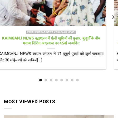
FARRUKHABAD NEWS KAIMGANJ NEWS
KAIMGANJ NEWS स्वच्छ भारत मिशन को लगा ‘ग्रहण’: अफसरों की
मेहरबानी से मौज काट रहा सफाईकर्मी, नालियां बजबजाईं, सड़कों पर गंदा पानी
KAIMGANJ NEWS कायमगंज (फर्रुखाबाद)। ​सरकार भले ही गांवों को
चमकाने के लिए पानी की तरह[...]
MOST VIEWED POSTS