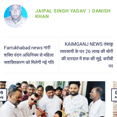
JAIPAL SINGH YADAV । DANISH
KHAN
KAIMGANJ NEWS तंबाकू
Farrukhabad news नारी
व्यवसायी के घर 26 लाख की चोरी
शक्ति वंदन अधिनियम से महिला
की वारदात में शक की सुई, करीबी
सशक्तिकरण को मिलेगी नई गति
पर
07
Aug