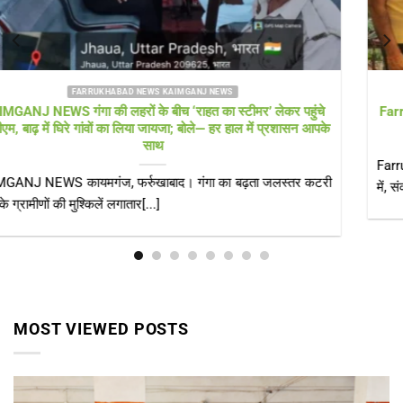
FARRUKHABAD NEWS UTTAR PRADESH
Farrukhabad news बाढ़ राहत शिविर में ‘हेल्थ अलर्ट’! सीएमओ खुद पहुंचे,
डॉक्टरों की टीम और एम्बुलेंस 24 घंटे तैनात
Farrukhabad news डीएम के निरीक्षण के बाद स्वास्थ्य विभाग एक्शन मोड
में, संक्रामक रोगों पर[...]
MOST VIEWED POSTS