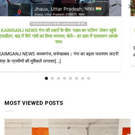
FARRUKHABAD NEWS UTTAR PRADESH
Farrukhabad news बाढ़ राहत शिविर में ‘हेल्थ अलर्ट’! सीएमओ खुद पहुंचे,
डॉक्टरों की टीम और एम्बुलेंस 24 घंटे तैनात
Farrukhabad news डीएम के निरीक्षण के बाद स्वास्थ्य विभाग एक्शन मोड
में, संक्रामक रोगों पर[...]
MOST VIEWED POSTS