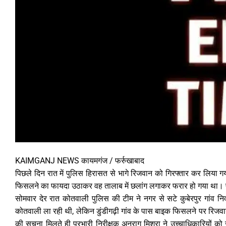
KAIMGANJ NEWS कायमगंज / फर्रुखाबाद
पिछले दिन रात में पुलिस हिरासत से भागे रिजवान को गिरफ्तार कर लिया गय
फिसलने का फायदा उठाकर वह तालाब में छलांग लगाकर फरार हो गया था। 
सोमवार देर रात कोतवाली पुलिस की टीम ने नगर से सटे कुबेरपुर गांव 
कोतवाली ला रही थी, लेकिन डुंडीगढ़ी गांव के पास बाइक फिसलने पर रिज
की सूचना मिलते ही प्रभारी निरीक्षक अनुराग मिश्रा ने उच्चाधिकारियों