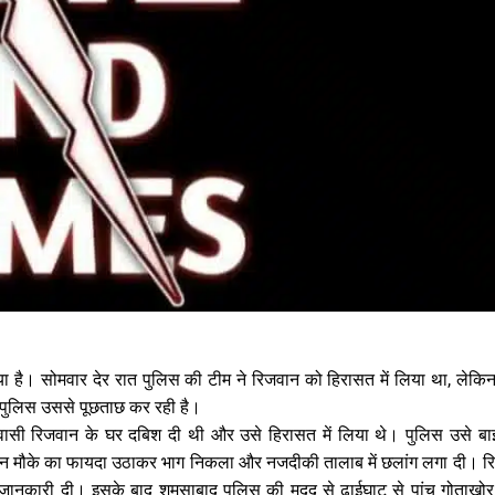
ा है। सोमवार देर रात पुलिस की टीम ने रिजवान को हिरासत में लिया था, लेकिन र
पुलिस उससे पूछताछ कर रही है।
निवासी रिजवान के घर दबिश दी थी और उसे हिरासत में लिया थे। पुलिस उसे ब
वान मौके का फायदा उठाकर भाग निकला और नजदीकी तालाब में छलांग लगा दी। रि
 को जानकारी दी। इसके बाद शमसाबाद पुलिस की मदद से ढाईघाट से पांच गोताखोर