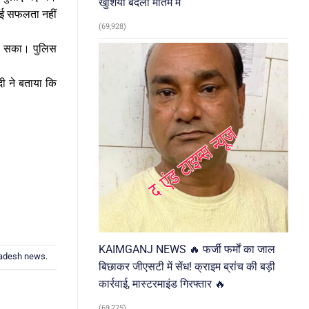
खुशियां बदलीं मातम में
कोई सफलता नहीं
(69,928)
िल सका। पुलिस
दी ने बताया कि
KAIMGANJ NEWS 🔥 फर्जी फर्मों का जाल
radesh news
.
बिछाकर जीएसटी में सेंध! क्राइम ब्रांच की बड़ी
कार्रवाई, मास्टरमाइंड गिरफ्तार 🔥
(69,225)