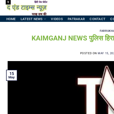
Skip
to
content
HOME
LATEST NEWS
VIDEOS
PATRAKAR
CONTACT
C
FARRUKH
KAIMGANJ NEWS पुलिस हिरासत स
POSTED ON
MAY 15, 20
15
May