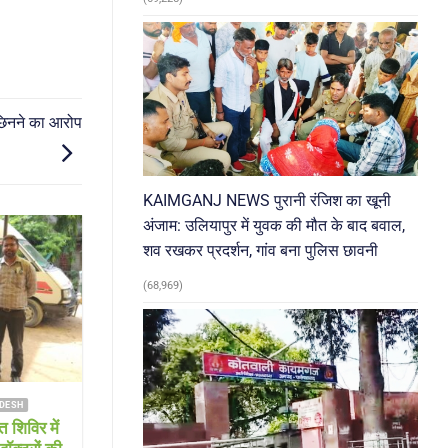
िनने का आरोप
KAIMGANJ NEWS पुरानी रंजिश का खूनी
अंजाम: उलियापुर में युवक की मौत के बाद बवाल,
शव रखकर प्रदर्शन, गांव बना पुलिस छावनी
04
Aug
(68,969)
DESH
FARRUKHABAD NEWS SHAMSHABAD NEWS
शिविर में
Farrukhabad news विकास पर लापरवाही