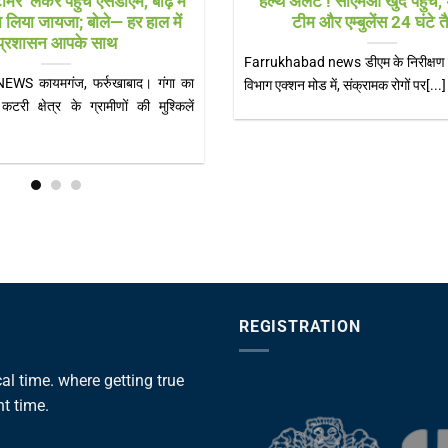
ीमर’ लेकर पहुंचे एसडीएम, बाढ़ में
‘हेल्थ अलर्ट’! सीएमओ खुद पहुंचे, 
 का लिया जायजा; बोले— हर हाल में
टीम और एम्बुलेंस 24 घंटे 
प्रशासन आपके साथ
Farrukhabad news डीएम के निरीक्षण के
S कायमगंज, फर्रुखाबाद। गंगा का
विभाग एक्शन मोड में, संक्रामक रोगों पर[...]
री क्षेत्र के ग्रामीणों की मुश्किलें
REGISTRATION
l time. where getting true
ht time.