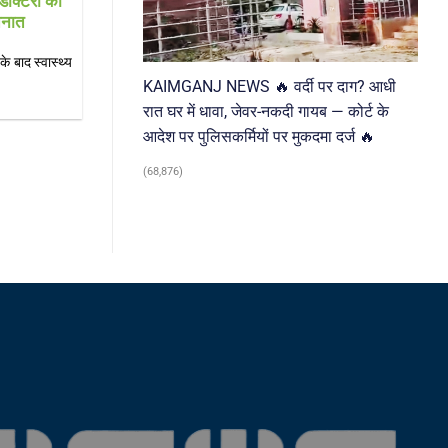
डॉक्टरों की
भारी! चौड़ी सड़कों के बीच खड़े बिजली के पोल
तैनात
बने खतरा
 बाद स्वास्थ्य
Farrukhabad news हादसों को खुला न्योता दे रहे
KAIMGANJ NEWS 🔥 वर्दी पर दाग? आधी
बिजली के खंभे, नगर पंचायत अध्यक्ष जोया[...]
रात घर में धावा, जेवर-नकदी गायब — कोर्ट के
आदेश पर पुलिसकर्मियों पर मुकदमा दर्ज 🔥
(68,876)