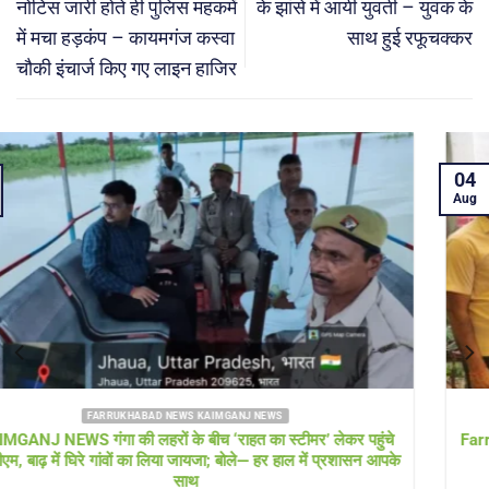
नोटिस जारी होते ही पुलिस महकमें
के झांसे में आयी युवती – युवक के
में मचा हड़कंप – कायमगंज कस्वा
साथ हुई रफूचक्कर
चौकी इंचार्ज किए गए लाइन हाजिर
04
Aug
FARRUKHABAD NEWS UTTAR PRADESH
Farrukhabad news बाढ़ राहत शिविर में ‘हेल्थ अलर्ट’! सीएमओ खुद पहुंचे,
डॉक्टरों की टीम और एम्बुलेंस 24 घंटे तैनात