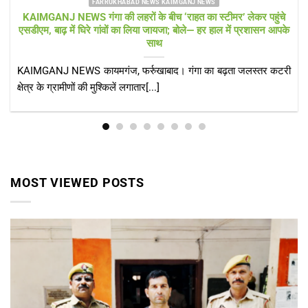
FARRUKHABAD NEWS UTTAR PRADESH
Farrukhabad news बाढ़ राहत शिविर में ‘हेल्थ अलर्ट’! सीएमओ खुद पहुंचे,
डॉक्टरों की टीम और एम्बुलेंस 24 घंटे तैनात
Farrukhabad news डीएम के निरीक्षण के बाद स्वास्थ्य विभाग एक्शन मोड
में, संक्रामक रोगों पर[...]
MOST VIEWED POSTS