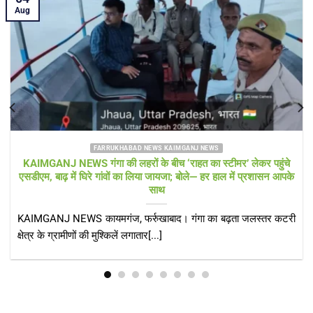
Aug
FARRUKHABAD NEWS UTTAR PRADESH
Farrukhabad news बाढ़ राहत शिविर में ‘हेल्थ अलर्ट’! सीएमओ खुद पहुंचे,
डॉक्टरों की टीम और एम्बुलेंस 24 घंटे तैनात
Farrukhabad news डीएम के निरीक्षण के बाद स्वास्थ्य विभाग एक्शन मोड
में, संक्रामक रोगों पर[...]