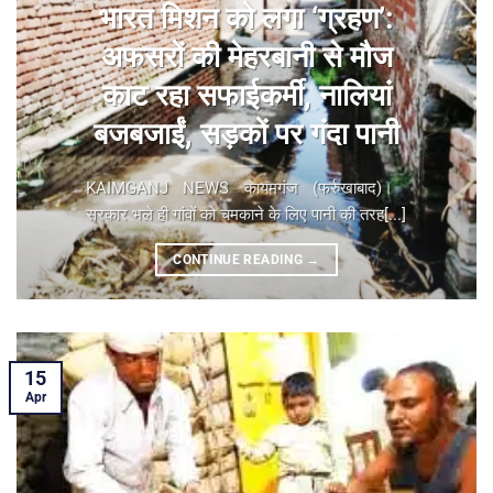
भारत मिशन को लगा ‘ग्रहण’:
अफसरों की मेहरबानी से मौज
काट रहा सफाईकर्मी, नालियां
बजबजाईं, सड़कों पर गंदा पानी
KAIMGANJ NEWS कायमगंज (फर्रुखाबाद)। ​
सरकार भले ही गांवों को चमकाने के लिए पानी की तरह[...]
CONTINUE READING
→
15
Apr