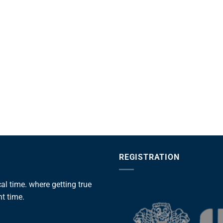
REGISTRATION
l time. where getting true
ht time.