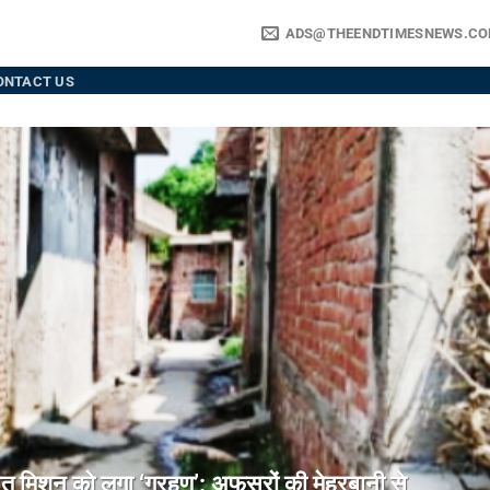
ADS@THEENDTIMESNEWS.C
ONTACT US
िशन को लगा ‘ग्रहण’: अफसरों की मेहरबानी से