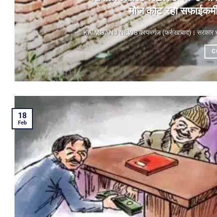
मौज काट रहा सफाईकर्मी,
KAIMGANJ NEWS कायमगंज (फर्रुखाबाद)। ​सरकार भले ही
C
18
Feb