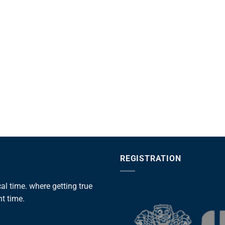
REGISTRATION
l time. where getting true
ht time.