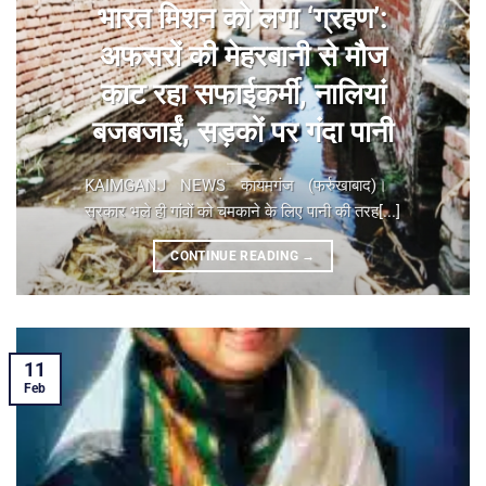
भारत मिशन को लगा ‘ग्रहण’:
अफसरों की मेहरबानी से मौज
काट रहा सफाईकर्मी, नालियां
बजबजाईं, सड़कों पर गंदा पानी
KAIMGANJ NEWS कायमगंज (फर्रुखाबाद)। ​
सरकार भले ही गांवों को चमकाने के लिए पानी की तरह[...]
CONTINUE READING
→
11
Feb