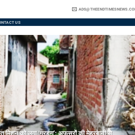
ADS@THEENDTIMESNEWS.C
ONTACT US
िशन को लगा ‘ग्रहण’: अफसरों की मेहरबानी से