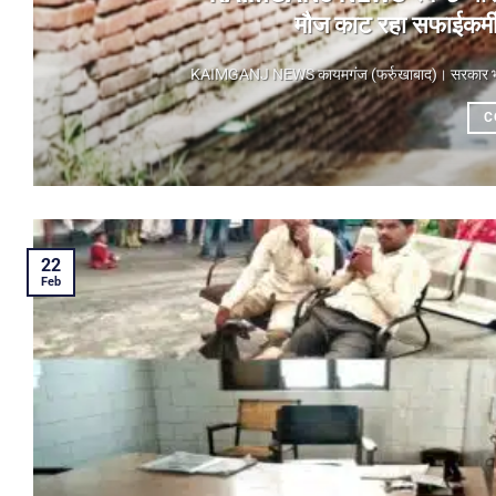
मौज काट रहा सफाईकर्मी,
KAIMGANJ NEWS कायमगंज (फर्रुखाबाद)। ​सरकार भले ही
C
22
Feb