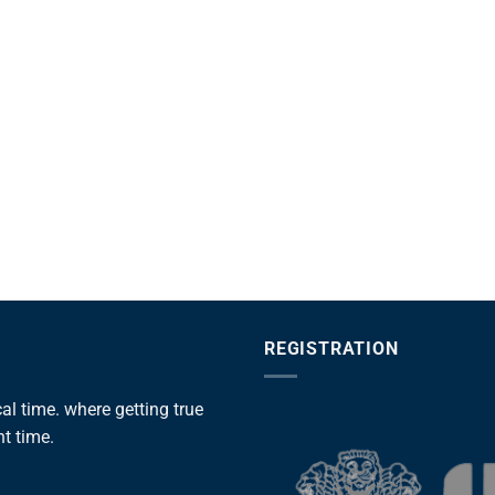
REGISTRATION
l time. where getting true
ht time.