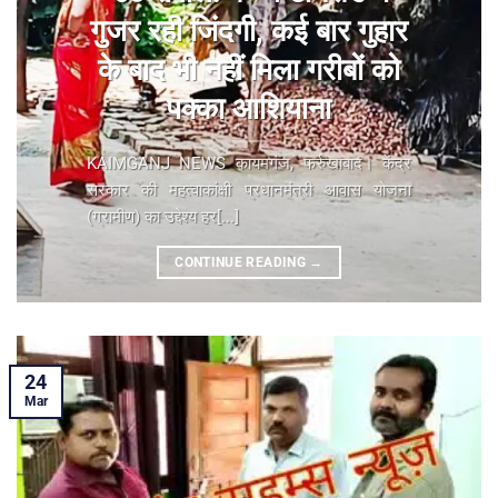
गुजर रही जिंदगी, कई बार गुहार
के बाद भी नहीं मिला गरीबों को
पक्का आशियाना
KAIMGANJ NEWS कायमगंज, फर्रुखाबाद। केंद्र
सरकार की महत्वाकांक्षी प्रधानमंत्री आवास योजना
(ग्रामीण) का उद्देश्य हर[...]
CONTINUE READING
→
24
Mar