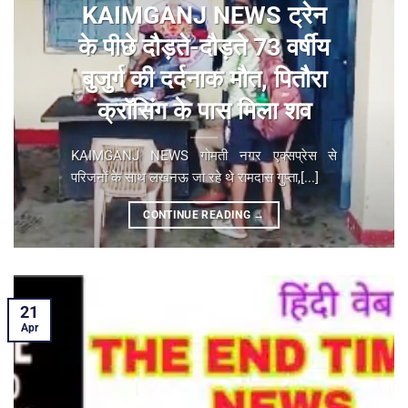
KAIMGANJ NEWS ट्रेन
के पीछे दौड़ते-दौड़ते 73 वर्षीय
बुजुर्ग की दर्दनाक मौत, पितौरा
क्रॉसिंग के पास मिला शव
KAIMGANJ NEWS गोमती नगर एक्सप्रेस से
परिजनों के साथ लखनऊ जा रहे थे रामदास गुप्ता,[...]
CONTINUE READING
→
21
Apr