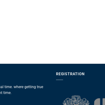
REGISTRATION
l time. where getting true
ht time.