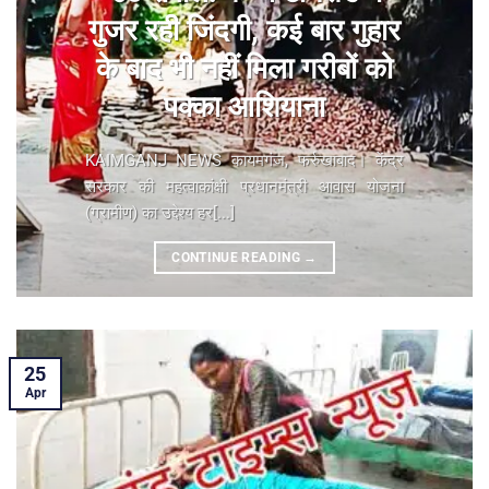
गुजर रही जिंदगी, कई बार गुहार
के बाद भी नहीं मिला गरीबों को
पक्का आशियाना
KAIMGANJ NEWS कायमगंज, फर्रुखाबाद। केंद्र
सरकार की महत्वाकांक्षी प्रधानमंत्री आवास योजना
(ग्रामीण) का उद्देश्य हर[...]
CONTINUE READING
→
25
Apr