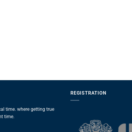
REGISTRATION
l time. where getting true
ht time.