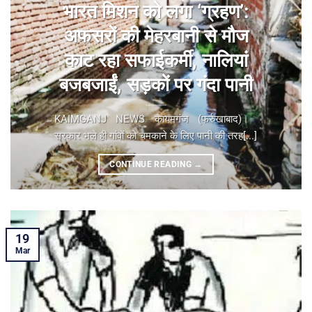
भारत मिशन को लगा ‘ग्रहण’:
अफसरों की मेहरबानी से मौज
काट रहा सफाईकर्मी, नालियां
बजबजाईं, सड़कों पर गंदा पानी
KAIMGANJ NEWS कायमगंज (फर्रुखाबाद)। ​
सरकार भले ही गांवों को चमकाने के लिए पानी की तरह[...]
CONTINUE READING
→
19
Mar