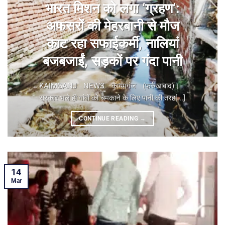
भारत मिशन को लगा ‘ग्रहण’:
अफसरों की मेहरबानी से मौज
काट रहा सफाईकर्मी, नालियां
बजबजाईं, सड़कों पर गंदा पानी
KAIMGANJ NEWS कायमगंज (फर्रुखाबाद)। ​
सरकार भले ही गांवों को चमकाने के लिए पानी की तरह[...]
CONTINUE READING
→
14
Mar