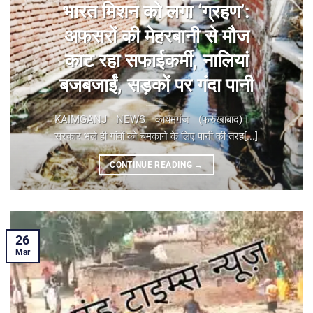
भारत मिशन को लगा ‘ग्रहण’:
अफसरों की मेहरबानी से मौज
काट रहा सफाईकर्मी, नालियां
बजबजाईं, सड़कों पर गंदा पानी
KAIMGANJ NEWS कायमगंज (फर्रुखाबाद)। ​
सरकार भले ही गांवों को चमकाने के लिए पानी की तरह[...]
CONTINUE READING
→
26
Mar