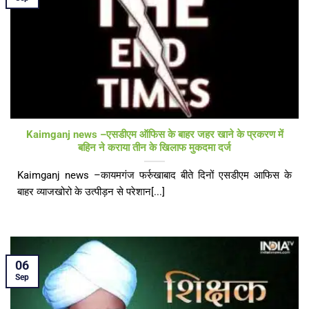
Kaimganj news –एसडीएम ऑफिस के बाहर जहर खाने के प्रकरण में
बहिन ने कराया तीन के खिलाफ मुकदमा दर्ज
Kaimganj news –कायमगंज फर्रुखाबाद बीते दिनों एसडीएम आफिस के
बाहर व्याजखोरो के उत्पीड़न से परेशान[...]
06
Sep