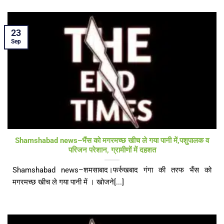
23
Sep
Shamshabad news–भैंस को मगरमच्छ खीच ले गया पानी में,पशुपालक व
परिजन परेशान, ग्रामीणों में दहशत
Shamshabad news–शमसाबाद।फर्रुखबाद गंगा की तरफ भैंस को
मगरमच्छ खीच ले गया पानी में । खोजने[...]