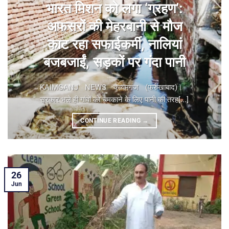
भारत मिशन को लगा ‘ग्रहण’:
अफसरों की मेहरबानी से मौज
काट रहा सफाईकर्मी, नालियां
बजबजाईं, सड़कों पर गंदा पानी
KAIMGANJ NEWS कायमगंज (फर्रुखाबाद)। ​
सरकार भले ही गांवों को चमकाने के लिए पानी की तरह[...]
CONTINUE READING
→
26
Jun