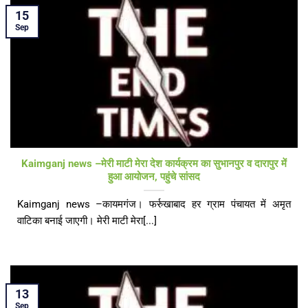
15
Sep
Kaimganj news –मेरी माटी मेरा देश कार्यक्रम का सुभानपुर व दारापुर में
हुआ आयोजन, पहुंचे सांसद
Kaimganj news –कायमगंज। फर्रुखाबाद हर ग्राम पंचायत में अमृत
वाटिका बनाई जाएगी। मेरी माटी मेरा[...]
13
Sep