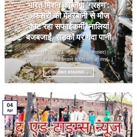
भारत मिशन को लगा ‘ग्रहण’:
अफसरों की मेहरबानी से मौज
काट रहा सफाईकर्मी, नालियां
बजबजाईं, सड़कों पर गंदा पानी
KAIMGANJ NEWS कायमगंज (फर्रुखाबाद)। ​
सरकार भले ही गांवों को चमकाने के लिए पानी की तरह[...]
CONTINUE READING
→
04
Apr