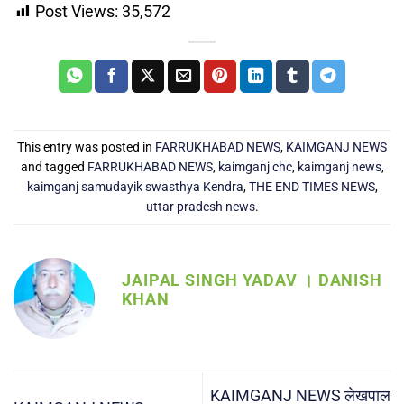
Post Views:
35,572
This entry was posted in
FARRUKHABAD NEWS
,
KAIMGANJ NEWS
and tagged
FARRUKHABAD NEWS
,
kaimganj chc
,
kaimganj news
,
kaimganj samudayik swasthya Kendra
,
THE END TIMES NEWS
,
uttar pradesh news
.
JAIPAL SINGH YADAV । DANISH
KHAN
KAIMGANJ NEWS लेखपाल