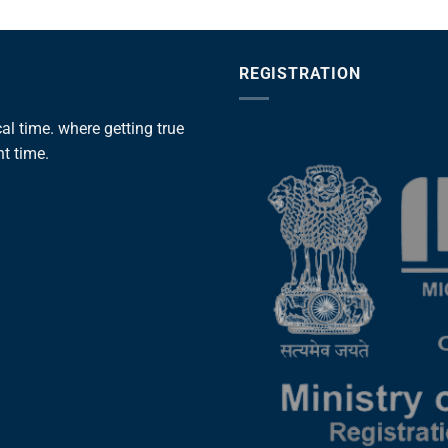
REGISTRATION
l time. where getting true
ht time.