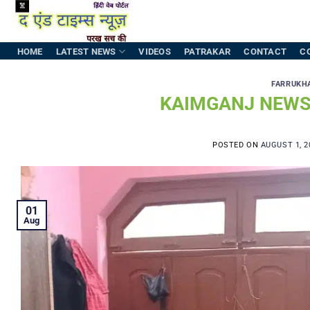
Skip
to
content
HOME
LATEST NEWS
VIDEOS
PATRAKAR
CONTACT
C
FARRUKH
KAIMGANJ NEWS युगा
POSTED ON
AUGUST 1, 2
01
Aug