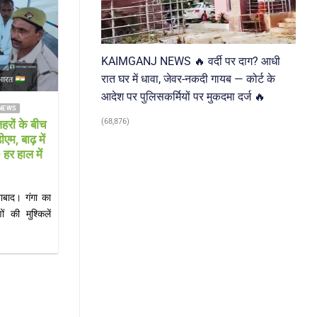
03
Aug
KAIMGANJ NEWS 🔥 वर्दी पर दाग? आधी
रात घर में धावा, जेवर-नकदी गायब — कोर्ट के
आदेश पर पुलिसकर्मियों पर मुकदमा दर्ज 🔥
FARRUKHABAD NEWS KAIMGANJ NEWS
FARRUKHABAD NEWS KAI
(68,876)
NJ NEWS नन्हें लीडर्स ने संभाली
KAIMGANJ NEWS गंगा द
व की कमान, गूंजी जिम्मेदारी निभाने की
सनसनी: नाले में मिला 30 वर
शपथ
इलाके में मची अफरा-तफरी; श
पुलिस
 NEWS शकुन्तला देवी शिक्षण संस्थान में
KAIMGANJ NEWS कायमगंज (फर
ग्रहण समारोह, सीओ और कोतवाल ने[...]
कायमगंज में सोमवार सुबह उस 
जब[...]