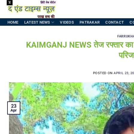
Skip
to
content
HOME
LATEST NEWS
VIDEOS
PATRAKAR
CONTACT
C
FARRUKH
KAIMGANJ NEWS तेज रफ्तार का कहर
परिजन
POSTED ON
APRIL 23, 2
23
Apr