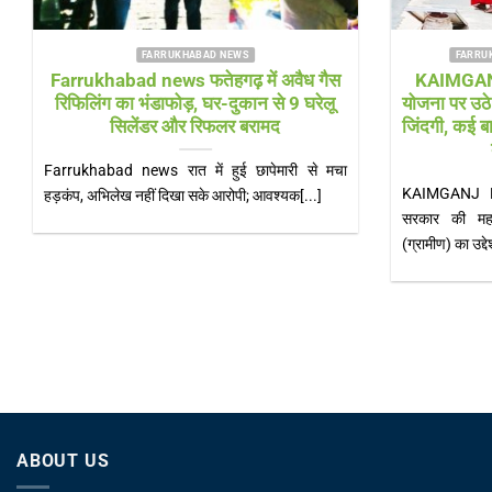
FARRUKHABAD NEWS UTTAR PRADESH
FAR
च
Farrukhabad news बाढ़ राहत शिविर में
Farrukh
ं
‘हेल्थ अलर्ट’! सीएमओ खुद पहुंचे, डॉक्टरों की
भारी! चौड
टीम और एम्बुलेंस 24 घंटे तैनात
Farrukhabad news डीएम के निरीक्षण के बाद स्वास्थ्य
Farrukhaba
का
विभाग एक्शन मोड में, संक्रामक रोगों पर[...]
बिजली के खंभ
ें
ABOUT US