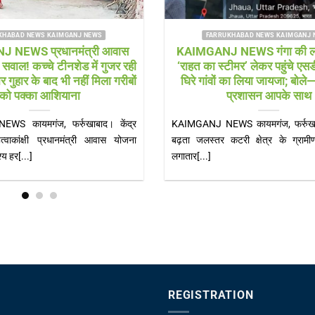
RUKHABAD NEWS SHAMSHABAD NEWS
FARRUKHABAD NEWS KAIMG
abad news विकास पर लापरवाही
KAIMGANJ NEWS नन्हें लीडर
़ी सड़कों के बीच खड़े बिजली के पोल
नेतृत्व की कमान, गूंजी जिम्मे
बने खतरा
शपथ
d news हादसों को खुला न्योता दे रहे
KAIMGANJ NEWS शकुन्तला देवी शि
े, नगर पंचायत अध्यक्ष जोया[...]
भव्य शपथ ग्रहण समारोह, सीओ और कोत
REGISTRATION