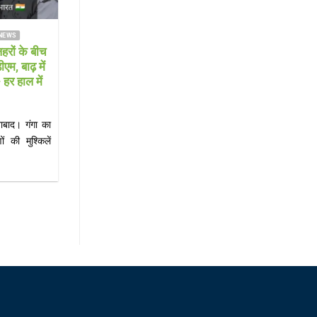
ANJ NEWS
FARRUKHABAD NEWS KAIMGANJ NEWS
्स ने संभाली
KAIMGANJ NEWS गंगा दरवाजा रोड पर
दारी निभाने की
सनसनी: नाले में मिला 30 वर्षीय युवक का शव,
इलाके में मची अफरा-तफरी; शिनाख्त में जुटी
पुलिस
क्षण संस्थान में
KAIMGANJ NEWS कायमगंज (फर्रुखाबाद)। कस्बा
वाल ने[...]
कायमगंज में सोमवार सुबह उस समय सनसनी फैल गई,
जब[...]