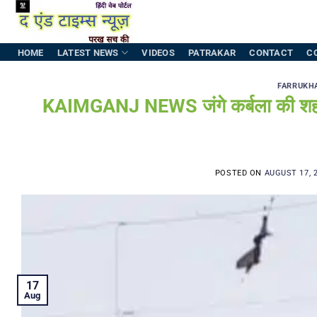
Skip
to
content
HOME
LATEST NEWS
VIDEOS
PATRAKAR
CONTACT
C
FARRUKH
KAIMGANJ NEWS जंगे कर्बला की शहाद
POSTED ON
AUGUST 17, 
17
Aug