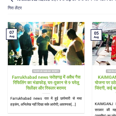
गिरा लेंटर
04
04
Aug
Aug
FARRUKHABAD NEWS UTTAR PRADESH
FARRUK
Farrukhabad news बाढ़ राहत शिविर में
Farrukhab
‘हेल्थ अलर्ट’! सीएमओ खुद पहुंचे, डॉक्टरों की
भारी! चौड़ी 
टीम और एम्बुलेंस 24 घंटे तैनात
Farrukhabad news डीएम के निरीक्षण के बाद स्वास्थ्य
Farrukhabad n
विभाग एक्शन मोड में, संक्रामक रोगों पर[...]
बिजली के खंभे, न