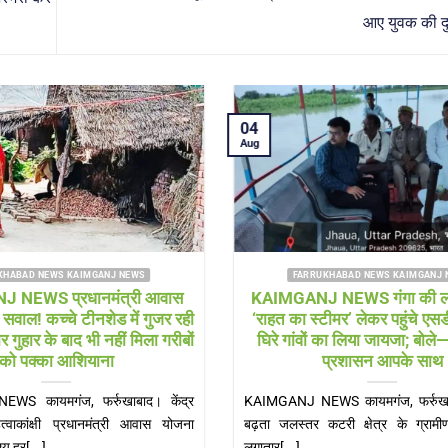
आए युवक की 
04
Aug
HABAD NEWS SHAMSHABAD NEWS
FARRUKHABAD NEWS KAIMGANJ 
ad news विकास पर लापरवाही
KAIMGANJ NEWS नन्हें लीडर्स
सड़कों के बीच खड़े बिजली के पोल
नेतृत्व की कमान, गूंजी जिम्मेदार
बने खतरा
शपथ
ews हादसों को खुला न्योता दे रहे
KAIMGANJ NEWS शकुन्तला देवी शिक्षण
गर पंचायत अध्यक्ष जोया[...]
भव्य शपथ ग्रहण समारोह, सीओ और कोतवाल