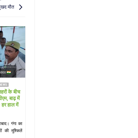
दुखद मौत
03
Aug
NEWS
FARRUKHABAD NEWS KAIMGANJ NEWS
 ने संभाली
KAIMGANJ NEWS गंगा दरवाजा रोड पर
ी निभाने की
सनसनी: नाले में मिला 30 वर्षीय युवक का शव,
इलाके में मची अफरा-तफरी; शिनाख्त में जुटी
पुलिस
 संस्थान में
KAIMGANJ NEWS कायमगंज (फर्रुखाबाद)। कस्बा
 ने[...]
कायमगंज में सोमवार सुबह उस समय सनसनी फैल गई,
जब[...]