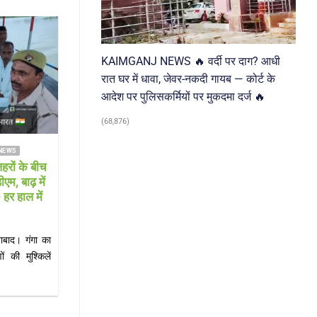
03
Aug
KAIMGANJ NEWS 🔥 वर्दी पर दाग? आधी
रात घर में धावा, जेवर-नकदी गायब — कोर्ट के
आदेश पर पुलिसकर्मियों पर मुकदमा दर्ज 🔥
(68,876)
FARRUKHABAD NEWS KAIMGANJ NEWS
FARRUKHABAD NEWS 
MGANJ NEWS नन्हें लीडर्स ने संभाली
KAIMGANJ NEWS गंग
तृत्व की कमान, गूंजी जिम्मेदारी निभाने की
सनसनी: नाले में मिला 3
शपथ
इलाके में मची अफरा-तफर
पुलि
GANJ NEWS शकुन्तला देवी शिक्षण संस्थान में
KAIMGANJ NEWS कायमगंज 
शपथ ग्रहण समारोह, सीओ और कोतवाल ने[...]
कायमगंज में सोमवार सुबह
जब[...]