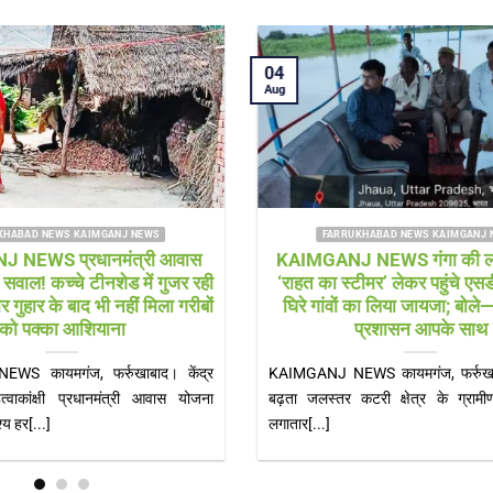
04
04
Aug
Aug
FARRUKHABAD NEWS SHAMSHABAD NEWS
र में
Farrukhabad news विकास पर लापरवाही
KAI
रों की
भारी! चौड़ी सड़कों के बीच खड़े बिजली के पोल
ने
बने खतरा
्वास्थ्य
Farrukhabad news हादसों को खुला न्योता दे रहे
KAIM
बिजली के खंभे, नगर पंचायत अध्यक्ष जोया[...]
भव्य 