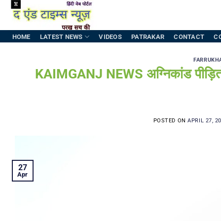
Skip
to
content
HOME
LATEST NEWS
VIDEOS
PATRAKAR
CONTACT
C
FARRUKH
KAIMGANJ NEWS अग्निकांड पीड़ितों के 
POSTED ON
APRIL 27, 2
27
Apr