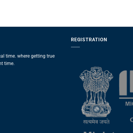
REGISTRATION
l time. where getting true
ht time.