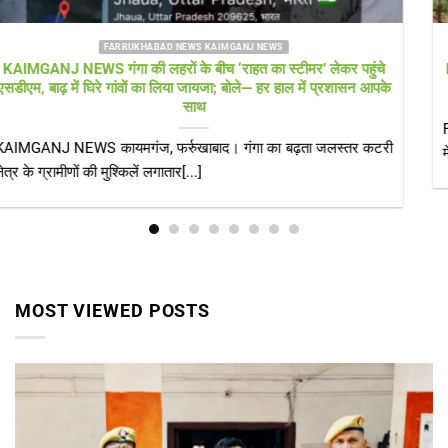
FARRUKHABAD NEWS UTTAR PRADESH
Farrukhabad news बाढ़ राहत शिविर में ‘हेल्थ अलर्ट’! सीएमओ खुद पहुंचे,
डॉक्टरों की टीम और एम्बुलेंस 24 घंटे तैनात
Farrukhabad news डीएम के निरीक्षण के बाद स्वास्थ्य विभाग एक्शन मोड
में, संक्रामक रोगों पर[...]
MOST VIEWED POSTS