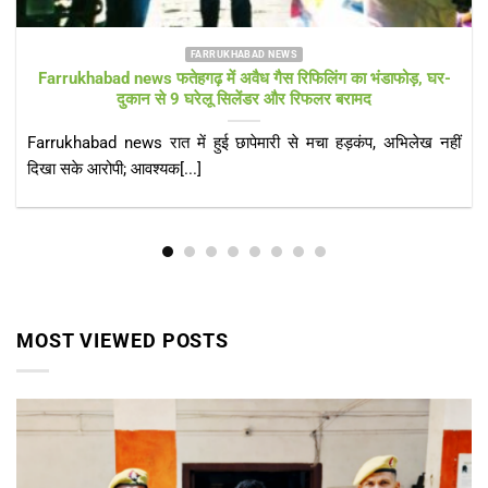
FARRUKHABAD NEWS KAIMGANJ NEWS
KAIMGANJ NEWS प्रधानमंत्री आवास योजना पर उठे सवाल! कच्चे
टीनशेड में गुजर रही जिंदगी, कई बार गुहार के बाद भी नहीं मिला गरीबों को
पक्का आशियाना
KAIMGANJ NEWS कायमगंज, फर्रुखाबाद। केंद्र सरकार की महत्वाकांक्षी
प्रधानमंत्री आवास योजना (ग्रामीण) का उद्देश्य हर[...]
MOST VIEWED POSTS