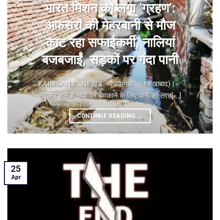
भारत मिशन को लगा ‘ग्रहण’:
अफसरों की मेहरबानी से मौज
काट रहा सफाईकर्मी, नालियां
बजबजाईं, सड़कों पर गंदा पानी
KAIMGANJ NEWS कायमगंज (फर्रुखाबाद)। ​
सरकार भले ही गांवों को चमकाने के लिए पानी की तरह[...]
CONTINUE READING
→
25
Apr