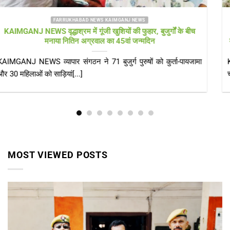
FARRUKHABAD NEWS KAIMGANJ NEWS
KAIMGANJ NEWS स्वच्छ भारत मिशन को लगा ‘ग्रहण’: अफसरों की
मेहरबानी से मौज काट रहा सफाईकर्मी, नालियां बजबजाईं, सड़कों पर गंदा पानी
KAIMGANJ NEWS कायमगंज (फर्रुखाबाद)। ​सरकार भले ही गांवों को
चमकाने के लिए पानी की तरह[...]
MOST VIEWED POSTS