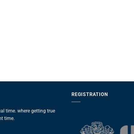
REGISTRATION
l time. where getting true
ht time.