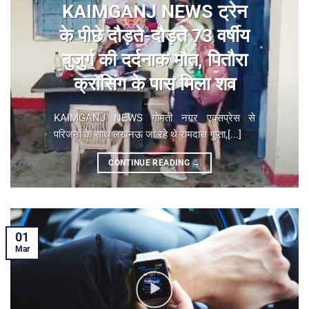
KAIMGANJ NEWS ट्रेन
के पीछे दौड़ते-दौड़ते 73 वर्षीय
बुजुर्ग की दर्दनाक मौत, पितौरा
क्रॉसिंग के पास मिला शव
KAIMGANJ NEWS गोमती नगर एक्सप्रेस से
परिजनों के साथ लखनऊ जा रहे थे रामदास गुप्ता,[...]
CONTINUE READING
→
01
Mar