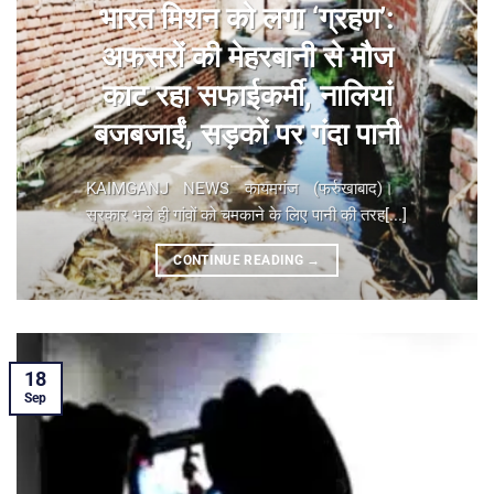
भारत मिशन को लगा ‘ग्रहण’:
अफसरों की मेहरबानी से मौज
काट रहा सफाईकर्मी, नालियां
बजबजाईं, सड़कों पर गंदा पानी
KAIMGANJ NEWS कायमगंज (फर्रुखाबाद)। ​
सरकार भले ही गांवों को चमकाने के लिए पानी की तरह[...]
CONTINUE READING
→
18
Sep